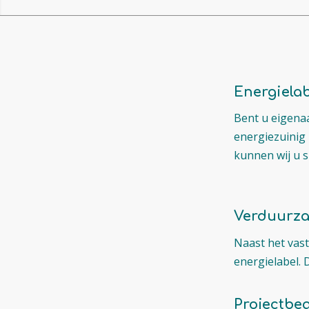
Energiela
Bent u eigena
energiezuinig 
kunnen wij u s
Verduurz
Naast het vast
energielabel. 
Projectbeg